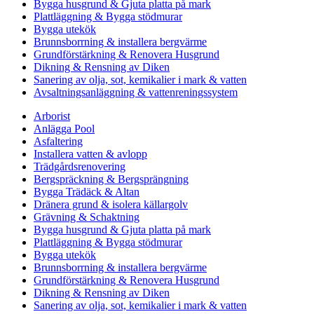
Bygga husgrund & Gjuta platta på mark
Plattläggning & Bygga stödmurar
Bygga utekök
Brunnsborrning & installera bergvärme
Grundförstärkning & Renovera Husgrund
Dikning & Rensning av Diken
Sanering av olja, sot, kemikalier i mark & vatten
Avsaltningsanläggning & vattenreningssystem
Arborist
Anlägga Pool
Asfaltering
Installera vatten & avlopp
Trädgårdsrenovering
Bergspräckning & Bergsprängning
Bygga Trädäck & Altan
Dränera grund & isolera källargolv
Grävning & Schaktning
Bygga husgrund & Gjuta platta på mark
Plattläggning & Bygga stödmurar
Bygga utekök
Brunnsborrning & installera bergvärme
Grundförstärkning & Renovera Husgrund
Dikning & Rensning av Diken
Sanering av olja, sot, kemikalier i mark & vatten