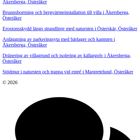
Åkersberga, Österåker
Brunnsborrning och bergvärmeinstallation till villa i Åkersberga,
Österåker
Erosionsskydd längs strandlinje med natursten i Österskär, Österåker
Anläggning av parkeringsyta med bärlager och kantsten i
Åkersberga, Österåker
Dränering av villagrund och isolering av källargolv i Åkersberga,
Österåker
Stödmur i natursten och trappa vid entré i Margretelund, Österåker
© 2026