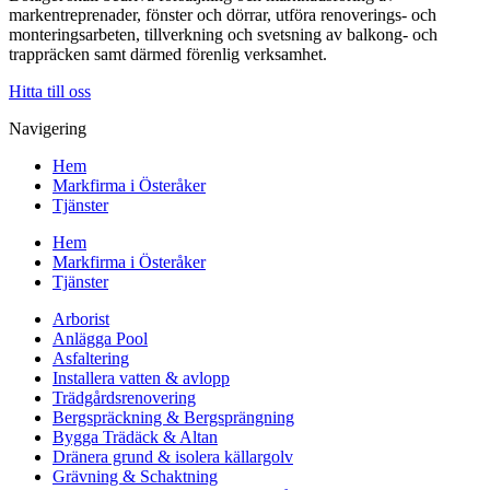
markentreprenader, fönster och dörrar, utföra renoverings- och
monteringsarbeten, tillverkning och svetsning av balkong- och
trappräcken samt därmed förenlig verksamhet.
Hitta till oss
Navigering
Hem
Markfirma i Österåker
Tjänster
Hem
Markfirma i Österåker
Tjänster
Arborist
Anlägga Pool
Asfaltering
Installera vatten & avlopp
Trädgårdsrenovering
Bergspräckning & Bergsprängning
Bygga Trädäck & Altan
Dränera grund & isolera källargolv
Grävning & Schaktning