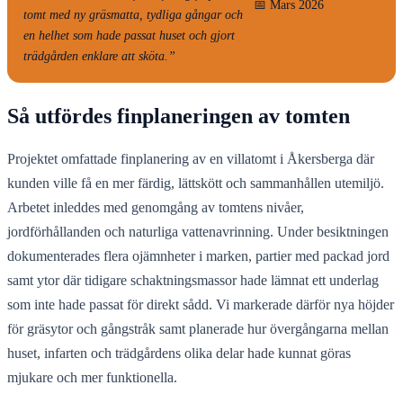
📅 Mars 2026
tomt med ny gräsmatta, tydliga gångar och
en helhet som hade passat huset och gjort
trädgården enklare att sköta.”
Så utfördes finplaneringen av tomten
Projektet omfattade finplanering av en villatomt i Åkersberga där
kunden ville få en mer färdig, lättskött och sammanhållen utemiljö.
Arbetet inleddes med genomgång av tomtens nivåer,
jordförhållanden och naturliga vattenavrinning. Under besiktningen
dokumenterades flera ojämnheter i marken, partier med packad jord
samt ytor där tidigare schaktningsmassor hade lämnat ett underlag
som inte hade passat för direkt sådd. Vi markerade därför nya höjder
för gräsytor och gångstråk samt planerade hur övergångarna mellan
huset, infarten och trädgårdens olika delar hade kunnat göras
mjukare och mer funktionella.