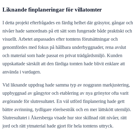
Liknande finplaneringar för villatomter
I detta projekt efterfrågades en färdig helhet där gräsytor, gångar och
nivåer hade samordnats på ett sätt som fungerade både praktiskt och
visuellt. Arbetet anpassades efter tomtens förutsättningar och
genomfördes med fokus på hållbara underbyggnader, rena avslut
och material som hade passat en privat trädgårdsmiljö. Kunden
uppskattade särskilt att den färdiga tomten hade blivit enklare att
använda i vardagen.
Vid liknande uppdrag hade samma typ av noggrann markjustering,
uppbyggnad av gångytor och etablering av nya grönytor ofta varit
avgörande för slutresultatet. En väl utförd finplanering hade gett
bättre avrinning, tydligare rörelsestråk och en mer lättskött utemiljö.
Slutresultatet i Åkersberga visade hur stor skillnad rätt nivåer, rätt
jord och rätt ytmaterial hade gjort för hela tomtens uttryck.