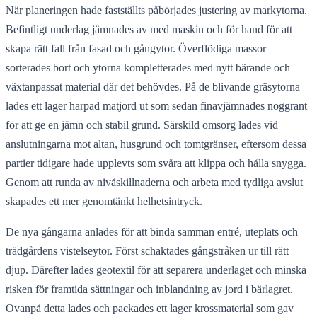
När planeringen hade fastställts påbörjades justering av markytorna.
Befintligt underlag jämnades av med maskin och för hand för att
skapa rätt fall från fasad och gångytor. Överflödiga massor
sorterades bort och ytorna kompletterades med nytt bärande och
växtanpassat material där det behövdes. På de blivande gräsytorna
lades ett lager harpad matjord ut som sedan finavjämnades noggrant
för att ge en jämn och stabil grund. Särskild omsorg lades vid
anslutningarna mot altan, husgrund och tomtgränser, eftersom dessa
partier tidigare hade upplevts som svåra att klippa och hålla snygga.
Genom att runda av nivåskillnaderna och arbeta med tydliga avslut
skapades ett mer genomtänkt helhetsintryck.
De nya gångarna anlades för att binda samman entré, uteplats och
trädgårdens vistelseytor. Först schaktades gångstråken ur till rätt
djup. Därefter lades geotextil för att separera underlaget och minska
risken för framtida sättningar och inblandning av jord i bärlagret.
Ovanpå detta lades och packades ett lager krossmaterial som gav