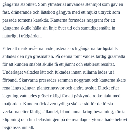
gångarna stabilitet. Som ytmaterial användes stenmjöl som gav en
fast, dränerande och lättskött gångyta med ett mjukt uttryck som
passade tomtens karaktär. Kanterna formades noggrant för att
gångarna skulle hålla sin linje över tid och samtidigt smälta in
naturligt i trädgården.
Efter att marknivåerna hade justerats och gångarna färdigställts
anlades den nya gräsmattan. På denna tomt valdes färdig gräsmatta
för att kunden snabbt skulle få ett jämnt och etablerat resultat.
Underlaget vältades lätt och fuktades innan rullarna lades ut i
förband. Skarvarna pressades samman noggrant och kanterna skars
rena längs gångar, planteringsytor och andra avslut. Direkt efter
läggning vattnades gräset rikligt för att påskynda rotkontakt med
matjorden. Kunden fick även tydliga skötselråd för de första
veckorna efter färdigställandet, bland annat kring bevattning, första
klippning och hur belastningen på de nyanlagda ytorna hade behövt
begränsas initialt.