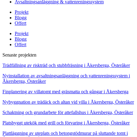
Avsaltningsanläggning & vattenreningssystem
Projekt
Blogg
Offert
Projekt
Blogg
Offert
Senaste projekten
Trädfällning av riskträd och stubbfräsning i Åkersberga, Österåker
Nyinstallation av avsaltningsanläggning och vattenreningssystem i
Åkersberga, Österåker
Finplanering av villatomt med gräsmatta och gångar i Åkersberga
Nybyggnation av trädäck och altan vid villa i Åkersberga, Österåker
Schaktning och grundarbete för attefallshus i Åkersberga, Österåker
Platsbyggt utekök med grill och förvaring i Åkersberga, Österåker
Plattläggning av uteplats och betongstödmurar på sluttande tomt i