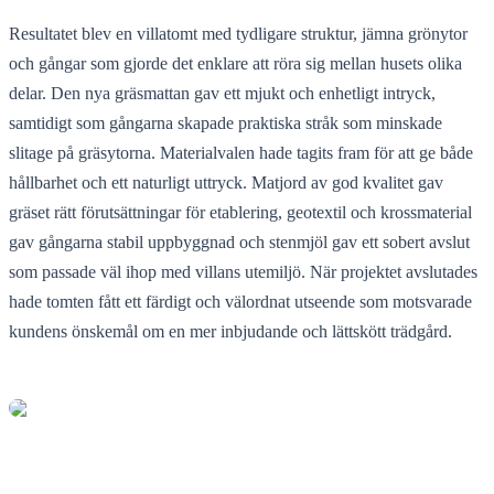
Resultatet blev en villatomt med tydligare struktur, jämna grönytor
och gångar som gjorde det enklare att röra sig mellan husets olika
delar. Den nya gräsmattan gav ett mjukt och enhetligt intryck,
samtidigt som gångarna skapade praktiska stråk som minskade
slitage på gräsytorna. Materialvalen hade tagits fram för att ge både
hållbarhet och ett naturligt uttryck. Matjord av god kvalitet gav
gräset rätt förutsättningar för etablering, geotextil och krossmaterial
gav gångarna stabil uppbyggnad och stenmjöl gav ett sobert avslut
som passade väl ihop med villans utemiljö. När projektet avslutades
hade tomten fått ett färdigt och välordnat utseende som motsvarade
kundens önskemål om en mer inbjudande och lättskött trädgård.