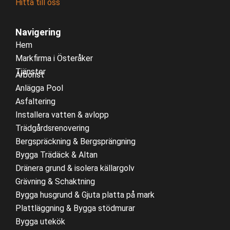
Hitta till oss
Navigering
Hem
Markfirma i Österåker
Tjänster
Arborist
Anlägga Pool
Asfaltering
Installera vatten & avlopp
Trädgårdsrenovering
Bergspräckning & Bergsprängning
Bygga Trädäck & Altan
Dränera grund & isolera källargolv
Grävning & Schaktning
Bygga husgrund & Gjuta platta på mark
Plattläggning & Bygga stödmurar
Bygga utekök