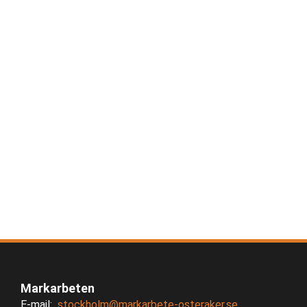
Markarbeten
E-mail:
stockholm@markarbete-osteraker.se