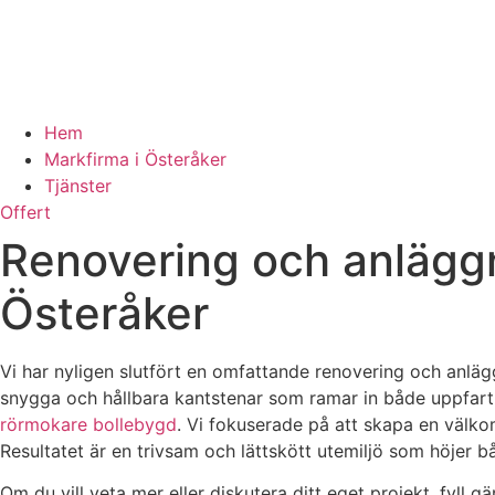
Hem
Markfirma i Österåker
Tjänster
Offert
Renovering och anläggn
Österåker
Vi har nyligen slutfört en omfattande renovering och anlä
snygga och hållbara kantstenar som ramar in både uppfart 
rörmokare bollebygd
. Vi fokuserade på att skapa en välko
Resultatet är en trivsam och lättskött utemiljö som höjer 
Om du vill veta mer eller diskutera ditt eget projekt, fyll g