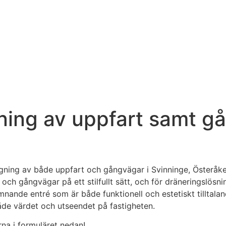
ing av uppfart samt gå
ggning av både uppfart och gångvägar i Svinninge, Österåke
och gångvägar på ett stilfullt sätt, och för dräneringslös
mnande entré som är både funktionell och estetiskt tilltal
både värdet och utseendet på fastigheten.
ärna i formuläret nedan!