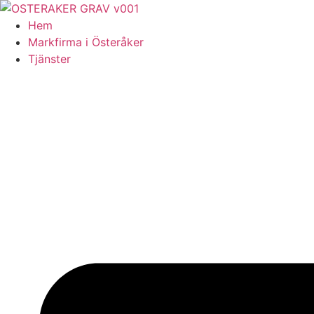
Skip
to
Hem
content
Markfirma i Österåker
Tjänster