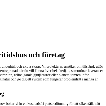
ritidshus och företag
underhåll och akuta stopp. Vi projekterar, ansöker om tillstånd, utför
talentreprenad när du vill lämna över hela kedjan, samordnar leveranser
brunn, relina gamla gjutjärnsrör eller planera tomten inför
ig natur och ge dig ett system som fungerar problemfritt i många år
ag
v bokar vi in en kostnadsfri platsbedömning för att säkerställa rätt