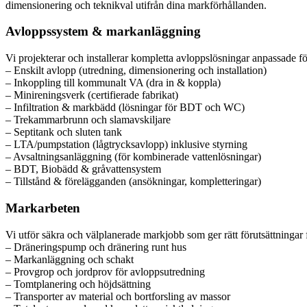
dimensionering och teknikval utifrån dina markförhållanden.
Avloppssystem & markanläggning
Vi projekterar och installerar kompletta avloppslösningar anpassade fö
– Enskilt avlopp (utredning, dimensionering och installation)
– Inkoppling till kommunalt VA (dra in & koppla)
– Minireningsverk (certifierade fabrikat)
– Infiltration & markbädd (lösningar för BDT och WC)
– Trekammarbrunn och slamavskiljare
– Septitank och sluten tank
– LTA/pumpstation (lågtrycksavlopp) inklusive styrning
– Avsaltningsanläggning (för kombinerade vattenlösningar)
– BDT, Biobädd & gråvattensystem
– Tillstånd & förelägganden (ansökningar, kompletteringar)
Markarbeten
Vi utför säkra och välplanerade markjobb som ger rätt förutsättninga
– Dräneringspump och dränering runt hus
– Markanläggning och schakt
– Provgrop och jordprov för avloppsutredning
– Tomtplanering och höjdsättning
– Transporter av material och bortforsling av massor