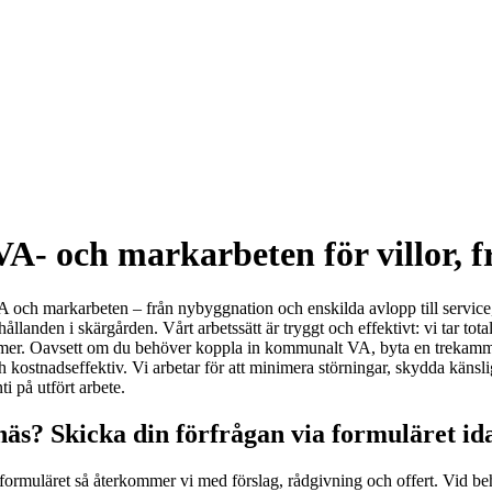
VA- och markarbeten för villor, f
 och markarbeten – från nybyggnation och enskilda avlopp till service, 
llanden i skärgården. Vårt arbetssätt är tryggt och effektivt: vi tar to
normer. Oavsett om du behöver koppla in kommunalt VA, byta en trekammar
h kostnadseffektiv. Vi arbetar för att minimera störningar, skydda känsl
i på utfört arbete.
äs? Skicka din förfrågan via formuläret id
formuläret så återkommer vi med förslag, rådgivning och offert. Vid beho