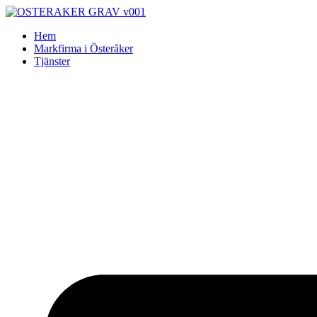
Skip
to
Hem
content
Markfirma i Österåker
Tjänster