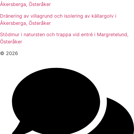
Åkersberga, Österåker
Dränering av villagrund och isolering av källargolv i
Åkersberga, Österåker
Stödmur i natursten och trappa vid entré i Margretelund,
Österåker
© 2026