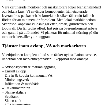
Våra certifierade montörer och maskinförare följer branschstandard
och lokala krav. Vi använder komponenter från etablerade
leverantörer, packar schakt korrekt och säkerställer rätt fall och
flöden för att minimera driftproblem. Med lokal markkännedom i
Skeppsbol anpassar vi lösningar efter jordart, grundvatten och
topografi. Du får tydlig offert, fast pris på överenskommet arbete
och garanti på utförandet. Vi planerar för minimal störning på din
tomt och återställer ytor noggrant.
Tjänster inom avlopp, VA och markarbeten
Vi erbjuder ett komplett utbud som täcker nyinstallation, service,
underhåll och markentreprenader i Skeppsbol med omnejd.
– Avloppssystem & markanläggning
– Enskilt avlopp
– Dra in & koppla kommunalt VA
– Minireningsverk
– Infiltration & markbädd
– Trekammarbrunn
– Slamavskiljare
– Septitank
– Sluten tank
– LTA/pumpstation