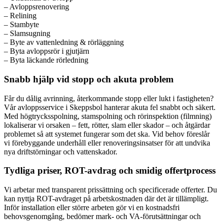
– Avloppsrenovering
– Relining
– Stambyte
– Slamsugning
– Byte av vattenledning & rörläggning
– Byta avloppsrör i gjutjärn
– Byta läckande rörledning
Snabb hjälp vid stopp och akuta problem
Får du dålig avrinning, återkommande stopp eller lukt i fastigheten?
Vår avloppsservice i Skeppsbol hanterar akuta fel snabbt och säkert.
Med högtrycksspolning, stamspolning och rörinspektion (filmning)
lokaliserar vi orsaken – fett, rötter, slam eller skador – och åtgärdar
problemet så att systemet fungerar som det ska. Vid behov föreslår
vi förebyggande underhåll eller renoveringsinsatser för att undvika
nya driftstörningar och vattenskador.
Tydliga priser, ROT-avdrag och smidig offertprocess
Vi arbetar med transparent prissättning och specificerade offerter. Du
kan nyttja ROT-avdraget på arbetskostnaden där det är tillämpligt.
Inför installation eller större arbeten gör vi en kostnadsfri
behovsgenomgång, bedömer mark- och VA-förutsättningar och