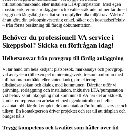
infiltration/markbädd eller installera LTA/pumpstation. Med egen
maskinpark, erfarna rörläggare och kvalitetssäkrade rutiner får du ett
tryggt och långsiktigt resultat som uppfyller alla miljökrav. Vårt mål
är att göra din avloppsinvestering enkel, säker och kostnadseffektiv
– från första besiktning till färdig dokumentation.
Behöver du professionell VA-service i
Skeppsbol? Skicka en förfrågan idag!
Helhetsansvar från provgrop till färdig anläggning
Vi tar hand om hela kedjan: platsbesök, markanalys och provgrop,
val av system (till exempel minireningsverk, trekammarbrunn med
infiltration/markbädd eller sluten tank), projektering,
tillståndsansökan och dialog med kommunen. Därefter utför vi
grävning, rörläggning och installation, inklusive LTA/pumpstation
vid behov samt inkoppling mot kommunalt VA när det är aktuellt.
Under entreprenaden arbetar vi med egenkontroller och efter
avslutat jobb får du komplett dokumentation för framtida service och
tillsyn. En kontaktperson driver projektet och ser till att tidsplan och
budget hålls.
Trygg kompetens och kvalitet som håller över tid