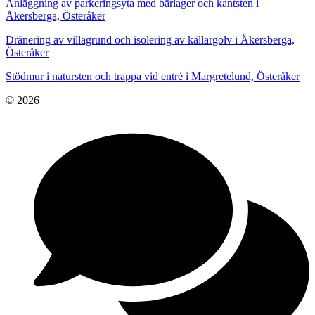
Anläggning av parkeringsyta med bärlager och kantsten i
Åkersberga, Österåker
Dränering av villagrund och isolering av källargolv i Åkersberga,
Österåker
Stödmur i natursten och trappa vid entré i Margretelund, Österåker
© 2026