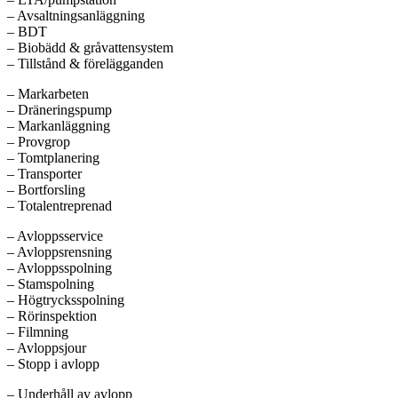
– Avsaltningsanläggning
– BDT
– Biobädd & gråvattensystem
– Tillstånd & förelägganden
– Markarbeten
– Dräneringspump
– Markanläggning
– Provgrop
– Tomtplanering
– Transporter
– Bortforsling
– Totalentreprenad
– Avloppsservice
– Avloppsrensning
– Avloppsspolning
– Stamspolning
– Högtrycksspolning
– Rörinspektion
– Filmning
– Avloppsjour
– Stopp i avlopp
– Underhåll av avlopp