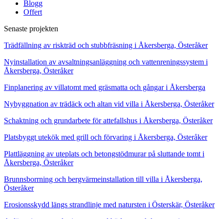
Blogg
Offert
Senaste projekten
Trädfällning av riskträd och stubbfräsning i Åkersberga, Österåker
Nyinstallation av avsaltningsanläggning och vattenreningssystem i
Åkersberga, Österåker
Finplanering av villatomt med gräsmatta och gångar i Åkersberga
Nybyggnation av trädäck och altan vid villa i Åkersberga, Österåker
Schaktning och grundarbete för attefallshus i Åkersberga, Österåker
Platsbyggt utekök med grill och förvaring i Åkersberga, Österåker
Plattläggning av uteplats och betongstödmurar på sluttande tomt i
Åkersberga, Österåker
Brunnsborrning och bergvärmeinstallation till villa i Åkersberga,
Österåker
Erosionsskydd längs strandlinje med natursten i Österskär, Österåker