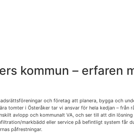
kers kommun – erfaren 
stadsrättsföreningar och företag att planera, bygga och u
tomter i Österåker tar vi ansvar för hela kedjan – från råd
kilt avlopp och kommunalt VA, och ser till att din lösning 
iltration/markbädd eller service på befintligt system får du
rnas påfrestningar.