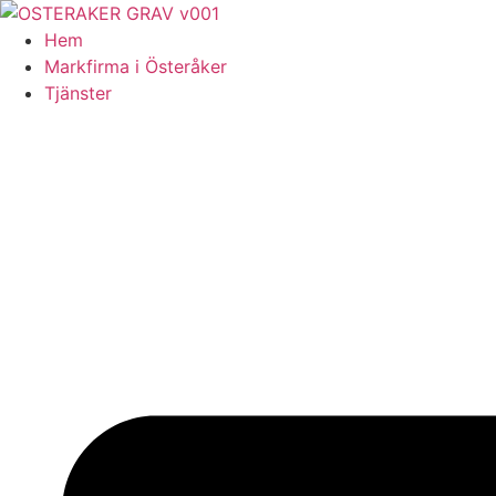
Skip
to
Hem
content
Markfirma i Österåker
Tjänster