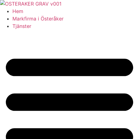
Skip
to
Hem
content
Markfirma i Österåker
Tjänster