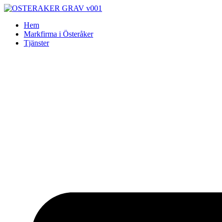
Skip
to
Hem
content
Markfirma i Österåker
Tjänster