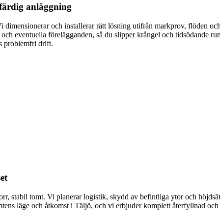
färdig anläggning
i dimensionerar och installerar rätt lösning utifrån markprov, flöden oc
 och eventuella förelägganden, så du slipper krångel och tidsödande run
 problemfri drift.
et
, stabil tomt. Vi planerar logistik, skydd av befintliga ytor och höjdsä
ens läge och åtkomst i Täljö, och vi erbjuder komplett återfyllnad och 