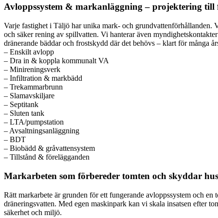
Avloppssystem & markanläggning – projektering till 
Varje fastighet i Täljö har unika mark- och grundvattenförhållanden. V
och säker rening av spillvatten. Vi hanterar även myndighetskontakter
dränerande bäddar och frostskydd där det behövs – klart för många års
– Enskilt avlopp
– Dra in & koppla kommunalt VA
– Minireningsverk
– Infiltration & markbädd
– Trekammarbrunn
– Slamavskiljare
– Septitank
– Sluten tank
– LTA/pumpstation
– Avsaltningsanläggning
– BDT
– Biobädd & gråvattensystem
– Tillstånd & förelägganden
Markarbeten som förbereder tomten och skyddar hus
Rätt markarbete är grunden för ett fungerande avloppssystem och en torr
dräneringsvatten. Med egen maskinpark kan vi skala insatsen efter tomt
säkerhet och miljö.