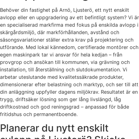
Behöver din fastighet på Arnö, Ljusterö, ett nytt enskilt
avlopp eller en uppgradering av ett befintligt system? Vi är
en specialiserad markfirma med fokus på enskilda avlopp i
skärgårdsmiljö, där markförhållanden, avstånd och
säsongsvariationer ställer extra krav på projektering och
utförande. Med lokal kännedom, certifierade montörer och
egen maskinpark tar vi ansvar för hela kedjan – från
provgrop och ansökan till kommunen, via grävning och
installation, till återställning och slutdokumentation. Vi
arbetar uteslutande med kvalitetssäkrade produkter,
dimensionerar efter belastning och marktyp, och ser till att
din anläggning uppfyller dagens miljökrav. Resultatet är en
trygg, driftsäker lösning som ger lång livslängd, låg
driftkostnad och god reningsgrad – anpassad för både
fritidshus och permanentboende.
Planerar du nytt enskilt