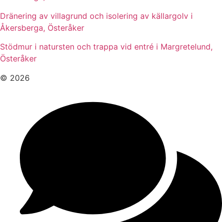
Dränering av villagrund och isolering av källargolv i
Åkersberga, Österåker
Stödmur i natursten och trappa vid entré i Margretelund,
Österåker
© 2026