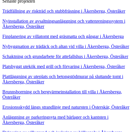
Senaste projekten
Trädfällning av riskträd och stubbfräsning i Åkersberga, Österåker
Nyinstallation av avsaltningsanläggning och vattenreningssystem i
Åkersberga, Österåker
Finplanering av villatomt med gräsmatta och gångar i Åkersberga
Nybyggnation av trädäck och altan vid villa i Åkersberga, Österåker
Schaktning och grundarbete för attefallshus i Åkersberga, Österåker
Platsbyggt utekök med grill och förvaring i Åkersberga, Österåker
Plattläggning av uteplats och betongstödmurar på sluttande tomt i
Åkersberga, Österåker
Brunnsborrning och bergvärmeinstallation till villa i Åkersberga,
Österåker
Erosionsskydd längs strandlinje med natursten i Österskär, Österåker
Anläggning av parkeringsyta med bärlager och kantsten i
Åkersberga, Österåker