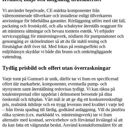
Vi använder beprövade, CE-märkta komponenter från
välrenommerade tillverkare och installerar enligt tillverkarens
anvisningar för bibehållna garantier. Rörläggning utförs med rätt fall,
packning och frostskydd, och alla schaktytor återställs noggrant för
att minimera sättningar och bevara tomtens estetik. Vi erbjuder
serviceupplägg för minireningsverk, nödlarm för pumpstationer och
genomgång av skötselrutiner så att du får stabil rening och
förutsägbar drift över tid. Med fokus på reningseffekt och
miljöhänsyn skyddar vi både din brunn och omkringliggande
vattendrag.
Tydlig prisbild och offert utan överraskningar
Varje tomt på Gumrarö är unik, därför tar vi fram en specificerad
offert där markarbete, komponenter, eventuella pump- och
styrsystem samt återställning redovisas tydligt. Vi kan räkna på
totalentreprenad eller uppdelat i delmoment beroende på dina
önskemål och tidsplan. Vårt mål är att ge dig ett konkurrenskraftigt
pris, realistisk tidslinje och en trygg leverans med kvalitet i varje led
– från första spadtag till färdig, godkänd anläggning. Vill du jämföra
olika system (t.ex. markbädd vs. minireningsverk) tar vi fram
alternativ med kostnad, servicebehov och förväntad livslängd så att
du kan fatta ett välgrundat beslut. Använd kontaktformuläret för att