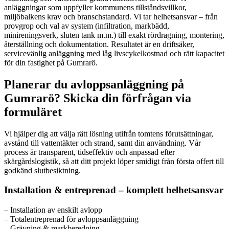
anläggningar som uppfyller kommunens tillståndsvillkor,
miljöbalkens krav och branschstandard. Vi tar helhetsansvar – från
provgrop och val av system (infiltration, markbädd,
minireningsverk, sluten tank m.m.) till exakt rördragning, montering,
återställning och dokumentation. Resultatet är en driftsäker,
servicevänlig anläggning med låg livscykelkostnad och rätt kapacitet
för din fastighet på Gumrarö.
Planerar du avloppsanläggning på
Gumrarö? Skicka din förfrågan via
formuläret
Vi hjälper dig att välja rätt lösning utifrån tomtens förutsättningar,
avstånd till vattentäkter och strand, samt din användning. Vår
process är transparent, tidseffektiv och anpassad efter
skärgårdslogistik, så att ditt projekt löper smidigt från första offert till
godkänd slutbesiktning.
Installation & entreprenad – komplett helhetsansvar
– Installation av enskilt avlopp
– Totalentreprenad för avloppsanläggning
– Grävning & markberedning