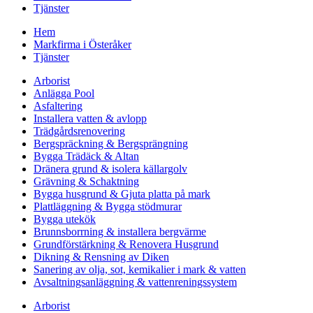
Tjänster
Hem
Markfirma i Österåker
Tjänster
Arborist
Anlägga Pool
Asfaltering
Installera vatten & avlopp
Trädgårdsrenovering
Bergspräckning & Bergsprängning
Bygga Trädäck & Altan
Dränera grund & isolera källargolv
Grävning & Schaktning
Bygga husgrund & Gjuta platta på mark
Plattläggning & Bygga stödmurar
Bygga utekök
Brunnsborrning & installera bergvärme
Grundförstärkning & Renovera Husgrund
Dikning & Rensning av Diken
Sanering av olja, sot, kemikalier i mark & vatten
Avsaltningsanläggning & vattenreningssystem
Arborist