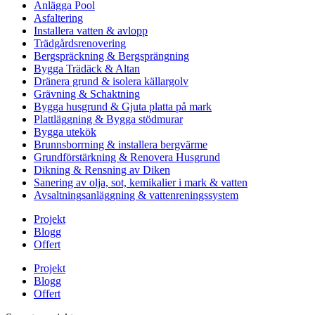
Anlägga Pool
Asfaltering
Installera vatten & avlopp
Trädgårdsrenovering
Bergspräckning & Bergsprängning
Bygga Trädäck & Altan
Dränera grund & isolera källargolv
Grävning & Schaktning
Bygga husgrund & Gjuta platta på mark
Plattläggning & Bygga stödmurar
Bygga utekök
Brunnsborrning & installera bergvärme
Grundförstärkning & Renovera Husgrund
Dikning & Rensning av Diken
Sanering av olja, sot, kemikalier i mark & vatten
Avsaltningsanläggning & vattenreningssystem
Projekt
Blogg
Offert
Projekt
Blogg
Offert