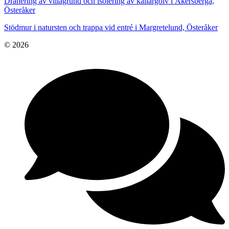
Dränering av villagrund och isolering av källargolv i Åkersberga,
Österåker
Stödmur i natursten och trappa vid entré i Margretelund, Österåker
© 2026