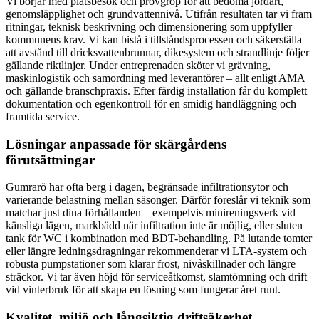
Vi börjar med platsbesök och provgrop för att bedöma jordart,
genomsläpplighet och grundvattennivå. Utifrån resultaten tar vi fram
ritningar, teknisk beskrivning och dimensionering som uppfyller
kommunens krav. Vi kan bistå i tillståndsprocessen och säkerställa
att avstånd till dricksvattenbrunnar, dikesystem och strandlinje följer
gällande riktlinjer. Under entreprenaden sköter vi grävning,
maskinlogistik och samordning med leverantörer – allt enligt AMA
och gällande branschpraxis. Efter färdig installation får du komplett
dokumentation och egenkontroll för en smidig handläggning och
framtida service.
Lösningar anpassade för skärgårdens
förutsättningar
Gumrarö har ofta berg i dagen, begränsade infiltrationsytor och
varierande belastning mellan säsonger. Därför föreslår vi teknik som
matchar just dina förhållanden – exempelvis minireningsverk vid
känsliga lägen, markbädd när infiltration inte är möjlig, eller sluten
tank för WC i kombination med BDT-behandling. På lutande tomter
eller längre ledningsdragningar rekommenderar vi LTA-system och
robusta pumpstationer som klarar frost, nivåskillnader och längre
sträckor. Vi tar även höjd för serviceåtkomst, slam­tömning och drift
vid vinterbruk för att skapa en lösning som fungerar året runt.
Kvalitet, miljö och långsiktig driftsäkerhet