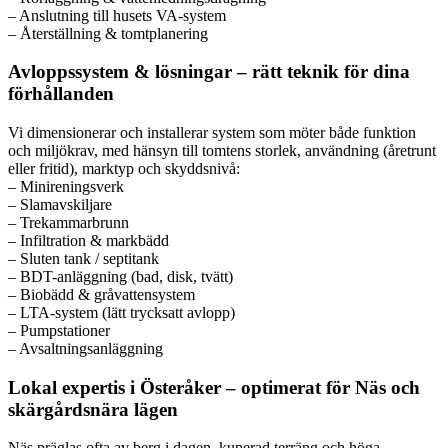
– Anslutning till husets VA-system
– Återställning & tomtplanering
Avloppssystem & lösningar – rätt teknik för dina
förhållanden
Vi dimensionerar och installerar system som möter både funktion
och miljökrav, med hänsyn till tomtens storlek, användning (åretrunt
eller fritid), marktyp och skyddsnivå:
– Minireningsverk
– Slamavskiljare
– Trekammarbrunn
– Infiltration & markbädd
– Sluten tank / septitank
– BDT-anläggning (bad, disk, tvätt)
– Biobädd & gråvattensystem
– LTA-system (lätt trycksatt avlopp)
– Pumpstationer
– Avsaltningsanläggning
Lokal expertis i Österåker – optimerat för Näs och
skärgårdsnära lägen
Näs präglas ofta av berg i dagen, kuperad terräng och höga