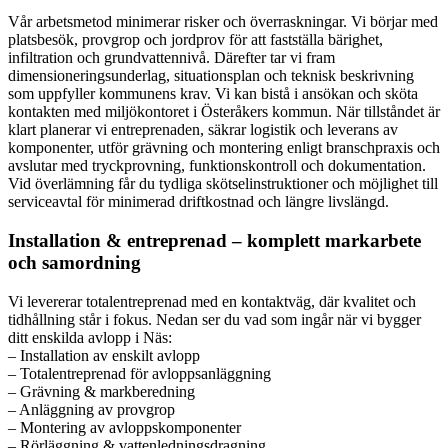
Vår arbetsmetod minimerar risker och överraskningar. Vi börjar med
platsbesök, provgrop och jordprov för att fastställa bärighet,
infiltration och grundvattennivå. Därefter tar vi fram
dimensioneringsunderlag, situationsplan och teknisk beskrivning
som uppfyller kommunens krav. Vi kan bistå i ansökan och sköta
kontakten med miljökontoret i Österåkers kommun. När tillståndet är
klart planerar vi entreprenaden, säkrar logistik och leverans av
komponenter, utför grävning och montering enligt branschpraxis och
avslutar med tryckprovning, funktionskontroll och dokumentation.
Vid överlämning får du tydliga skötselinstruktioner och möjlighet till
serviceavtal för minimerad driftkostnad och längre livslängd.
Installation & entreprenad – komplett markarbete
och samordning
Vi levererar totalentreprenad med en kontaktväg, där kvalitet och
tidhållning står i fokus. Nedan ser du vad som ingår när vi bygger
ditt enskilda avlopp i Näs:
– Installation av enskilt avlopp
– Totalentreprenad för avloppsanläggning
– Grävning & markberedning
– Anläggning av provgrop
– Montering av avloppskomponenter
– Rörläggning & vattenledningsdragning