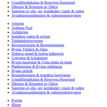
Grundförstärkning & Renovera Husgrund
Dikning & Rensning av Diken
Sanering av olja, sot, kemikalier i mark & vatten
Avsaltningsanläggning & vattenreningssystem
Arborist
Anlägga Pool
Asfaltering
Installera vatten & avlopp
Trädgårdsrenovering
Bergspräckning & Bergsprängning
Bygga Trädäck & Altan
Dränera grund & isolera källargolv
Grävning & Schaktning
Bygga husgrund & Gjuta platta på mark
Plattläggning & Bygga stödmurar
Bygga utekök
Brunnsborrning & installera bergvärme
Grundförstärkning & Renovera Husgrund
Dikning & Rensning av Diken
Sanering av olja, sot, kemikalier i mark & vatten
Avsaltningsanläggning & vattenreningssystem
Projekt
Blogg