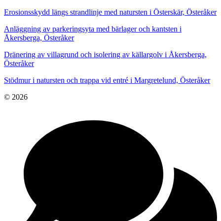
Erosionsskydd längs strandlinje med natursten i Österskär, Österåker
Anläggning av parkeringsyta med bärlager och kantsten i
Åkersberga, Österåker
Dränering av villagrund och isolering av källargolv i Åkersberga,
Österåker
Stödmur i natursten och trappa vid entré i Margretelund, Österåker
© 2026