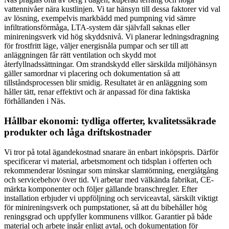
vattennivåer nära kustlinjen. Vi tar hänsyn till dessa faktorer vid val
av lösning, exempelvis markbädd med pumpning vid sämre
infiltrationsförmåga, LTA-system där självfall saknas eller
minireningsverk vid hög skyddsnivå. Vi planerar ledningsdragning
för frostfritt läge, väljer energisnåla pumpar och ser till att
anläggningen får rätt ventilation och skydd mot
återfyllnadssättningar. Om strandskydd eller särskilda miljöhänsyn
gäller samordnar vi placering och dokumentation så att
tillståndsprocessen blir smidig. Resultatet är en anläggning som
håller tätt, renar effektivt och är anpassad för dina faktiska
förhållanden i Näs.
Hållbar ekonomi: tydliga offerter, kvalitetssäkrade
produkter och låga driftskostnader
Vi tror på total ägandekostnad snarare än enbart inköpspris. Därför
specificerar vi material, arbetsmoment och tidsplan i offerten och
rekommenderar lösningar som minskar slamtömning, energiåtgång
och servicebehov över tid. Vi arbetar med välkända fabrikat, CE-
märkta komponenter och följer gällande branschregler. Efter
installation erbjuder vi uppföljning och serviceavtal, särskilt viktigt
för minireningsverk och pumpstationer, så att du bibehåller hög
reningsgrad och uppfyller kommunens villkor. Garantier på både
material och arbete ingår enligt avtal, och dokumentation för