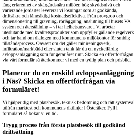
lång erfarenhet av skärgårdsnära miljöer, hög skyddsnivå och
varierande jordarter levererar vi lösningar som är godkända,
driftsäkra och långsiktigt kostnadseffektiva. Från provgrop och
dimensionering till grävning, rörläggning, anslutning till husets VA-
system och återställning – vi tar helhetsansvaret. Vi arbetar
uteslutande med kvalitetsprodukter som uppfyller gällande regelverk
och tar hand om dialogen med kommunens miljökontor för smidig
tillståndsprocess. Oavsett om det gäller minireningsverk,
infiltration/markbädd eller sluten tank får du en nyckelfärdig
avloppsanläggning som fungerar året runt. Skicka en offertförfrågan
via vårt formulär så återkommer vi med en tydlig plan och prisbild.
Planerar du en enskild avloppsanläggning
i Näs? Skicka en offertförfrågan via
formuläret!
Vi hjälper dig med platsbesök, teknisk bedömning och rätt systemval
utifrån marktest och kommunens riktlinjer i Österåker. Fyll i
formuläret så bokar vi en tid.
Trygg process från första platsbesök till godkänd
driftsättning