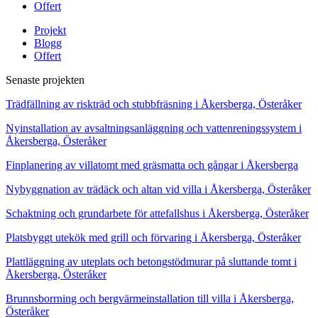
Offert
Projekt
Blogg
Offert
Senaste projekten
Trädfällning av riskträd och stubbfräsning i Åkersberga, Österåker
Nyinstallation av avsaltningsanläggning och vattenreningssystem i
Åkersberga, Österåker
Finplanering av villatomt med gräsmatta och gångar i Åkersberga
Nybyggnation av trädäck och altan vid villa i Åkersberga, Österåker
Schaktning och grundarbete för attefallshus i Åkersberga, Österåker
Platsbyggt utekök med grill och förvaring i Åkersberga, Österåker
Plattläggning av uteplats och betongstödmurar på sluttande tomt i
Åkersberga, Österåker
Brunnsborrning och bergvärmeinstallation till villa i Åkersberga,
Österåker