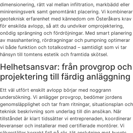
dimensionering, rätt val mellan infiltration, markbädd eller
minireningsverk samt genomtänkt placering. Vi kombinerar
geoteknisk erfarenhet med kännedom om Österåkers krav
för enskilda avlopp, så att du undviker omprojektering,
onödig sprängning och fördröjningar. Med smart planering
av masshantering, rördragningar och pumpning optimerar
vi både funktion och totalkostnad – samtidigt som vi tar
hänsyn till tomtens estetik och framtida skötsel.
Helhetsansvar: från provgrop och
projektering till färdig anläggning
Ett väl utfört enskilt avlopp börjar med noggrann
undersökning. Vi anlägger provgrop, bedömer jordens
genomsläpplighet och tar fram ritningar, situationsplan och
teknisk beskrivning som underlag till din ansökan. När
tillståndet är klart tidssätter vi entreprenaden, koordinerar
leveranser och installerar med certifierade montörer. Vi
säkerställer korrekt fall på rör, tät anslutning mot husets