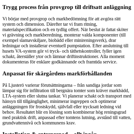
Trygg process från provgrop till driftsatt anläggning
Vi börjar med provgrop och markbedömning för att avgöra rätt
system och dimension. Därefter tar vi fram ritning,
materialspecifikation och en tydlig offert. När beslut är fattat sköter
vi grävning och markberedning, monterar valda komponenter (till
exempel slamavskiljare, biobädd eller minireningsverk), drar
ledningar och installerar eventuell pumpstation. Efter anslutning till
husets VA-system gör vi tryck- och täthetskontroller, fyller igen
schakt, återställer ytor och lämnar driftinstruktioner. Alla moment
dokumenteras för enklare godkännande och framtida service.
Anpassat för skärgårdens markförhållanden
På Ljusterö varierar förutsättningarna – från sandiga jordar som
lämpar sig för infiltration till bergnära tomter som kräver markbädd,
LTA-system eller slutna tankar. Vi planerar schakt och transport med
hänsyn till tillgänglighet, minimerar ingreppen och optimerar
anläggningen för frostskydd, självfall eller trycksatt ledning vid
behov. Resultatet blir en lösning som kombinerar hög reningsgrad
med praktisk drift, anpassad efter tomtens lutning, avstånd till vatten,
grundvattennivå och kommunens krav.