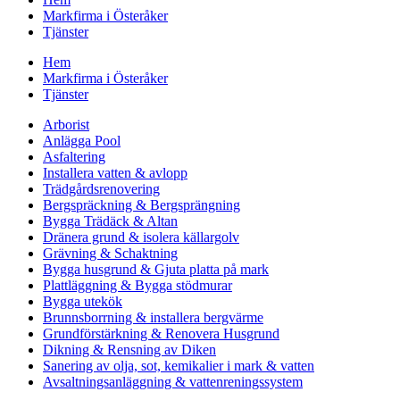
Markfirma i Österåker
Tjänster
Hem
Markfirma i Österåker
Tjänster
Arborist
Anlägga Pool
Asfaltering
Installera vatten & avlopp
Trädgårdsrenovering
Bergspräckning & Bergsprängning
Bygga Trädäck & Altan
Dränera grund & isolera källargolv
Grävning & Schaktning
Bygga husgrund & Gjuta platta på mark
Plattläggning & Bygga stödmurar
Bygga utekök
Brunnsborrning & installera bergvärme
Grundförstärkning & Renovera Husgrund
Dikning & Rensning av Diken
Sanering av olja, sot, kemikalier i mark & vatten
Avsaltningsanläggning & vattenreningssystem