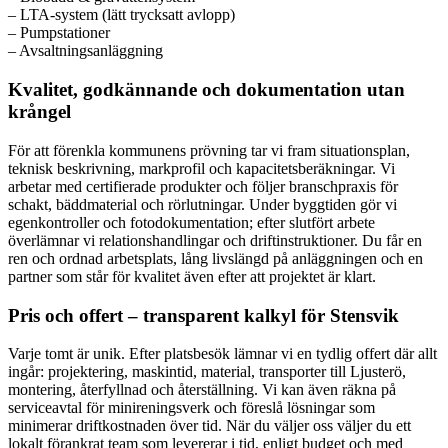
– LTA-system (lätt trycksatt avlopp)
– Pumpstationer
– Avsaltningsanläggning
Kvalitet, godkännande och dokumentation utan
krångel
För att förenkla kommunens prövning tar vi fram situationsplan,
teknisk beskrivning, markprofil och kapacitetsberäkningar. Vi
arbetar med certifierade produkter och följer branschpraxis för
schakt, bäddmaterial och rörlutningar. Under byggtiden gör vi
egenkontroller och fotodokumentation; efter slutfört arbete
överlämnar vi relationshandlingar och driftinstruktioner. Du får en
ren och ordnad arbetsplats, lång livslängd på anläggningen och en
partner som står för kvalitet även efter att projektet är klart.
Pris och offert – transparent kalkyl för Stensvik
Varje tomt är unik. Efter platsbesök lämnar vi en tydlig offert där allt
ingår: projektering, maskintid, material, transporter till Ljusterö,
montering, återfyllnad och återställning. Vi kan även räkna på
serviceavtal för minireningsverk och föreslå lösningar som
minimerar driftkostnaden över tid. När du väljer oss väljer du ett
lokalt förankrat team som levererar i tid, enligt budget och med