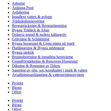
Arborist
Anlägga Pool
Asfaltering
Installera vatten & avlopp
Trädgårdsrenovering
Bergspräckning & Bergsprängning
Bygga Trädäck & Altan
Dränera grund & isolera källargolv
Grävning & Schaktning
Bygga husgrund & Gjuta platta på mark
Plattläggning & Bygga stödmurar
Bygga utekök
Brunnsborrning & installera bergvärme
Grundförstärkning & Renovera Husgrund
Dikning & Rensning av Diken
Sanering av olja, sot, kemikalier i mark & vatten
Avsaltningsanläggning & vattenreningssystem
Projekt
Blogg
Offert
Projekt
Blogg
Offert