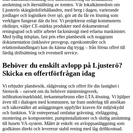
anslutning och återställning av tomten. Vår lokalkännedom om
Ljusterös skärgårdsförhållanden, med berg i dagen, varierande
jordlager och logistiken över sjö, gör att du får en lösning som
verkligen fungerar där du bor. Vi projekterar enligt kommunens
riktlinjer, väljer CE-märkta produkter med dokumenterad
reningsgrad och utför arbetet fackmässigt med erfarna maskinister.
Med tydlig tidsplan, fast pris efter platsbesök och noggrann
dokumentation (inklusive provgrop, egenkontroller och
relationshandlingar) kan du känna dig trygg – från första offert till
färdig driftsättning och eventuell service.
Behöver du enskilt avlopp på Ljusterö?
Skicka en offertförfrågan idag
Vi erbjuder platsbesök, rådgivning och offert för din fastighet i
Stensvik – oavsett om du behöver minireningsverk,
infiltration/markbädd, trekammarbrunn eller LTA-lösning. Vi hjälper
även till i dialogen med kommunen, tar fram underlag till ansökan
och säkerställer att anläggningen uppfyller kraven för miljöskydd
och funktion. Vår entreprenad omfattar grävning, rörläggning,
montering av komponenter, pumpinstallationer och slutlig anslutning
till husets VA-system. Målet är enkelt: en avloppsanläggning som
godkänns direkt och levererar stabil rening med låg driftkostnad.