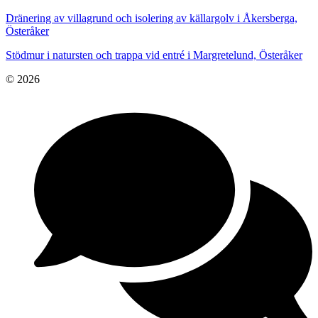
Dränering av villagrund och isolering av källargolv i Åkersberga,
Österåker
Stödmur i natursten och trappa vid entré i Margretelund, Österåker
© 2026