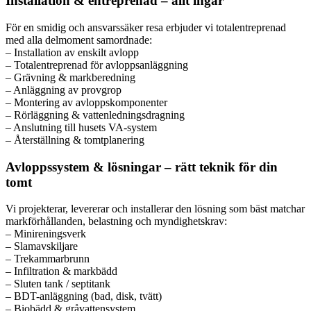
Installation & entreprenad – allt ingår
För en smidig och ansvarssäker resa erbjuder vi totalentreprenad
med alla delmoment samordnade:
– Installation av enskilt avlopp
– Totalentreprenad för avloppsanläggning
– Grävning & markberedning
– Anläggning av provgrop
– Montering av avloppskomponenter
– Rörläggning & vattenledningsdragning
– Anslutning till husets VA-system
– Återställning & tomtplanering
Avloppssystem & lösningar – rätt teknik för din
tomt
Vi projekterar, levererar och installerar den lösning som bäst matchar
markförhållanden, belastning och myndighetskrav:
– Minireningsverk
– Slamavskiljare
– Trekammarbrunn
– Infiltration & markbädd
– Sluten tank / septitank
– BDT-anläggning (bad, disk, tvätt)
– Biobädd & gråvattensystem