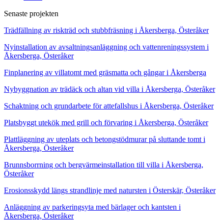
Senaste projekten
Trädfällning av riskträd och stubbfräsning i Åkersberga, Österåker
Nyinstallation av avsaltningsanläggning och vattenreningssystem i
Åkersberga, Österåker
Finplanering av villatomt med gräsmatta och gångar i Åkersberga
Nybyggnation av trädäck och altan vid villa i Åkersberga, Österåker
Schaktning och grundarbete för attefallshus i Åkersberga, Österåker
Platsbyggt utekök med grill och förvaring i Åkersberga, Österåker
Plattläggning av uteplats och betongstödmurar på sluttande tomt i
Åkersberga, Österåker
Brunnsborrning och bergvärmeinstallation till villa i Åkersberga,
Österåker
Erosionsskydd längs strandlinje med natursten i Österskär, Österåker
Anläggning av parkeringsyta med bärlager och kantsten i
Åkersberga, Österåker