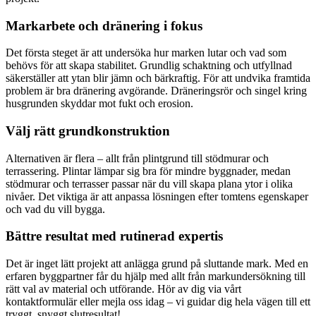
Markarbete och dränering i fokus
Det första steget är att undersöka hur marken lutar och vad som
behövs för att skapa stabilitet. Grundlig schaktning och utfyllnad
säkerställer att ytan blir jämn och bärkraftig. För att undvika framtida
problem är bra dränering avgörande. Dräneringsrör och singel kring
husgrunden skyddar mot fukt och erosion.
Välj rätt grundkonstruktion
Alternativen är flera – allt från plintgrund till stödmurar och
terrassering. Plintar lämpar sig bra för mindre byggnader, medan
stödmurar och terrasser passar när du vill skapa plana ytor i olika
nivåer. Det viktiga är att anpassa lösningen efter tomtens egenskaper
och vad du vill bygga.
Bättre resultat med rutinerad expertis
Det är inget lätt projekt att anlägga grund på sluttande mark. Med en
erfaren byggpartner får du hjälp med allt från markundersökning till
rätt val av material och utförande. Hör av dig via vårt
kontaktformulär eller mejla oss idag – vi guidar dig hela vägen till ett
tryggt, snyggt slutresultat!