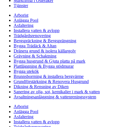
Markfirma i Österåker
Tjänster
Arborist
Anlägga Pool
Asfaltering
Installera vatten & avlopp
Trädgårdsrenovering
Bergspräckning & Bergsprängning
Bygga Trädäck & Altan
Dränera grund & isolera källargolv
Grävning & Schaktning
Bygga husgrund & Gjuta platta på mark
Plattläggning & Bygga stödmurar
Bygga utekök
Brunnsborrning & installera bergvärme
Grundförstärkning & Renovera Husgrund
Dikning & Rensning av Diken
Sanering av olja, sot, kemikalier i mark & vatten
Avsaltningsanläggning & vattenreningssystem
Arborist
Anlägga Pool
Asfaltering
Installera vatten & avlopp
Trädgårdsrenovering