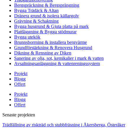
Bergspräckning & Bergsprängning
Bygga Trädäck & Altan
Dränera grund & isolera källargolv
Grävning & Schaktning
Bygga husgrund & Gjuta platta på mark
Plattläggning & Bygga stödmurar
Bygga utekök
Brunnsborrning & installera bergvärme
Grundförstärkning & Renovera Husgrund
Dikning & Rensning av Diken
Sanering av olja, sot, kemikalier i mark & vatten
Avsaltningsanläggning & vattenreningssystem
Projekt
Blogg
Offert
Projekt
Blogg
Offert
Senaste projekten
Trädfällning av riskträd och stubbfräsning i Åkersberga, Österåker