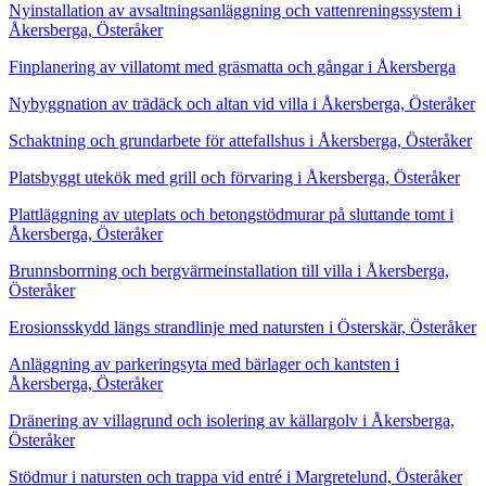
Nyinstallation av avsaltningsanläggning och vattenreningssystem i
Åkersberga, Österåker
Finplanering av villatomt med gräsmatta och gångar i Åkersberga
Nybyggnation av trädäck och altan vid villa i Åkersberga, Österåker
Schaktning och grundarbete för attefallshus i Åkersberga, Österåker
Platsbyggt utekök med grill och förvaring i Åkersberga, Österåker
Plattläggning av uteplats och betongstödmurar på sluttande tomt i
Åkersberga, Österåker
Brunnsborrning och bergvärmeinstallation till villa i Åkersberga,
Österåker
Erosionsskydd längs strandlinje med natursten i Österskär, Österåker
Anläggning av parkeringsyta med bärlager och kantsten i
Åkersberga, Österåker
Dränering av villagrund och isolering av källargolv i Åkersberga,
Österåker
Stödmur i natursten och trappa vid entré i Margretelund, Österåker