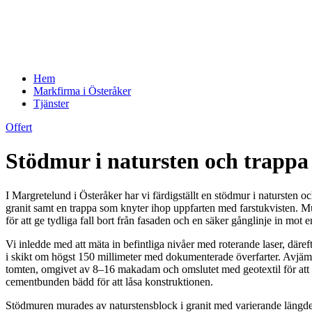
Hem
Markfirma i Österåker
Tjänster
Offert
Stödmur i natursten och trappa 
I Margretelund i Österåker har vi färdigställt en stödmur i natursten 
granit samt en trappa som knyter ihop uppfarten med farstukvisten. Mur
för att ge tydliga fall bort från fasaden och en säker gånglinje in mot e
Vi inledde med att mäta in befintliga nivåer med roterande laser, däre
i skikt om högst 150 millimeter med dokumenterade överfarter. Avjämn
tomten, omgivet av 8–16 makadam och omslutet med geotextil för att hin
cementbunden bädd för att låsa konstruktionen.
Stödmuren murades av naturstensblock i granit med varierande längder fö