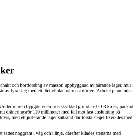
åker
e schakt och bortforsling av massor, uppbyggnad av bärande lager, mur i
r av fyra steg med ett litet vilplan närmast dörren. Arbetet planerades
xtil. Under muren byggde vi en frostskyddad grund av 0–63 kross, packad
t dräneringsrör 110 millimeter med fall mot fast anslutning på
vis, med ett justerande lager sättsand där första steget fixerades med
 sattes noggrant i våg och i linje, därefter kilades stenarna med