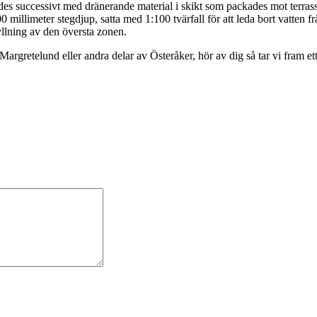
rdes successivt med dränerande material i skikt som packades mot terrass
0 millimeter stegdjup, satta med 1:100 tvärfall för att leda bort vatten 
yllning av den översta zonen.
argretelund eller andra delar av Österåker, hör av dig så tar vi fram ett 