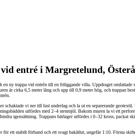
vid entré i Margretelund, Öster
och en ny trappa vid entrén till en friliggande villa. Uppdraget omfattad
en är cirka 6,5 meter lång och upp till 0,9 meter hög, och trappan bestå
ntrén.
fter schaktade vi ner till fast underlag och la ut en separerande geote
ingsbädden utfördes med 2–4 stenmjöl. Bakom muren la vi ett perforera
dra igensättning. Trappans bärlager utfördes i 0–32 kross, packat skikt
r ett stabilt förband och ett svagt bakåtlut, ungefär 1:10. Första skiftet