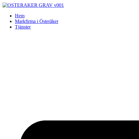
Skip
to
Hem
content
Markfirma i Österåker
Tjänster