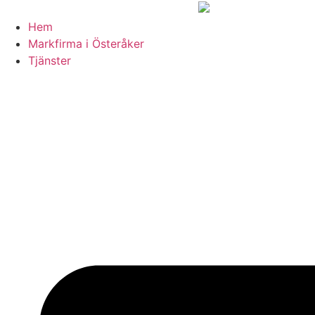
Skip
to
Hem
content
Markfirma i Österåker
Tjänster