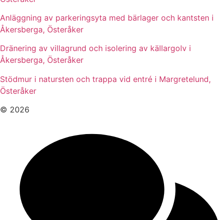
Anläggning av parkeringsyta med bärlager och kantsten i
Åkersberga, Österåker
Dränering av villagrund och isolering av källargolv i
Åkersberga, Österåker
Stödmur i natursten och trappa vid entré i Margretelund,
Österåker
© 2026